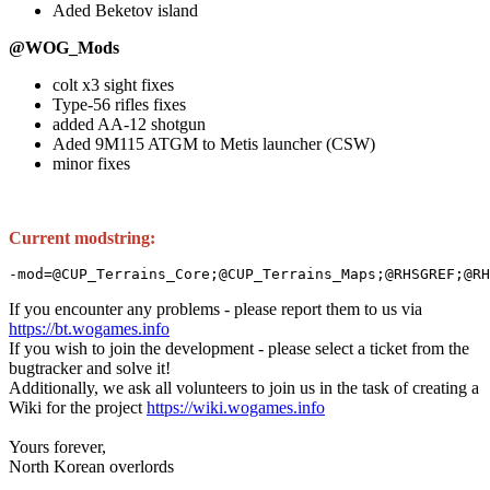
Aded Beketov island
@WOG_Mods
colt x3 sight fixes
Type-56 rifles fixes
added AA-12 shotgun
Aded 9M115 ATGM to Metis launcher (CSW)
minor fixes
Current modstring:
-mod=@CUP_Terrains_Core;@CUP_Terrains_Maps;@RHSGREF;@RH
If you encounter any problems - please report them to us via
https://bt.wogames.info
If you wish to join the development - please select a ticket from the
bugtracker and solve it!
Additionally, we ask all volunteers to join us in the task of creating a
Wiki for the project
https://wiki.wogames.info
Yours forever,
North Korean overlords