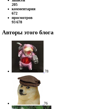
записей
205
комментария
672
просмотров
93 678
Авторы этого блога
78
76