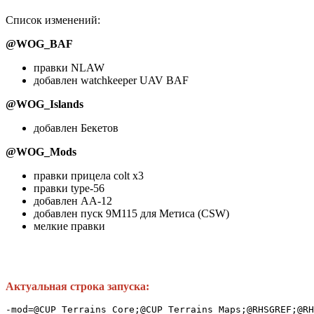
Список изменений:
@WOG_BAF
правки NLAW
добавлен watchkeeper UAV BAF
@WOG_Islands
добавлен Бекетов
@WOG_Mods
правки прицела colt x3
правки type-56
добавлен АА-12
добавлен пуск 9M115 для Метиса (CSW)
мелкие правки
Актуальная строка запуска:
-mod=@CUP_Terrains_Core;@CUP_Terrains_Maps;@RHSGREF;@RH