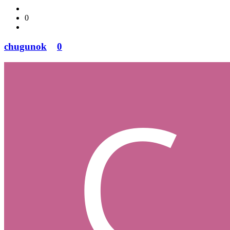
0
chugunok
0