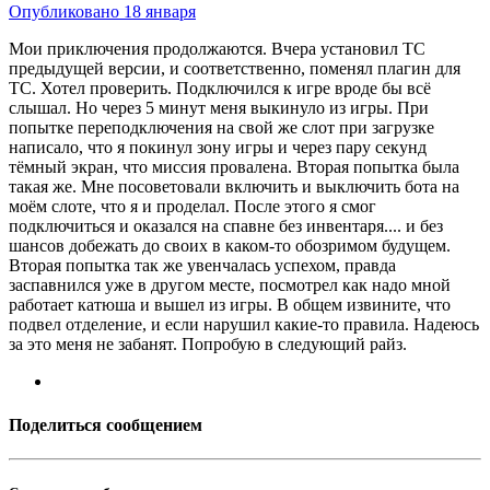
Опубликовано
18 января
Мои приключения продолжаются. Вчера установил ТС
предыдущей версии, и соответственно, поменял плагин для
ТС. Хотел проверить. Подключился к игре вроде бы всё
слышал. Но через 5 минут меня выкинуло из игры. При
попытке переподключения на свой же слот при загрузке
написало, что я покинул зону игры и через пару секунд
тёмный экран, что миссия провалена. Вторая попытка была
такая же. Мне посоветовали включить и выключить бота на
моём слоте, что я и проделал. После этого я смог
подключиться и оказался на спавне без инвентаря.... и без
шансов добежать до своих в каком-то обозримом будущем.
Вторая попытка так же увенчалась успехом, правда
заспавнился уже в другом месте, посмотрел как надо мной
работает катюша и вышел из игры. В общем извините, что
подвел отделение, и если нарушил какие-то правила. Надеюсь
за это меня не забанят. Попробую в следующий райз.
Поделиться сообщением