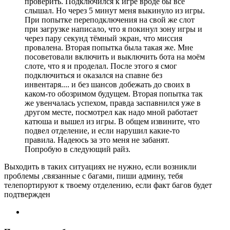
проверить. Подключился к игре вроде бы всё
слышал. Но через 5 минут меня выкинуло из игры.
При попытке переподключения на свой же слот
при загрузке написало, что я покинул зону игры и
через пару секунд тёмный экран, что миссия
провалена. Вторая попытка была такая же. Мне
посоветовали включить и выключить бота на моём
слоте, что я и проделал. После этого я смог
подключиться и оказался на спавне без
инвентаря.... и без шансов добежать до своих в
каком-то обозримом будущем. Вторая попытка так
же увенчалась успехом, правда заспавнился уже в
другом месте, посмотрел как надо мной работает
катюша и вышел из игры. В общем извините, что
подвел отделение, и если нарушил какие-то
правила. Надеюсь за это меня не забанят.
Попробую в следующий райз.
Выходить в таких ситуациях не нужно, если возникли
проблемы ,связанные с багами, пиши админу, тебя
телепортируют к твоему отделению, если факт багов будет
подтвержден