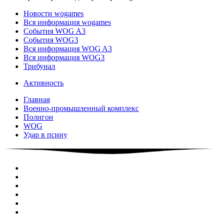
Новости wogames
Вся информация wogames
События WOG A3
События WOG3
Вся информация WOG A3
Вся информация WOG3
Трибунал
Активность
Главная
Военно-промышленный комплекс
Полигон
WOG
Удар в псину