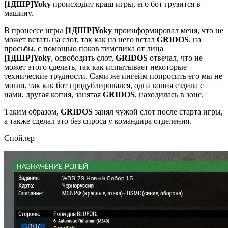
[1ДШР]Yoky
происходит краш игры, его бот грузится в
машину.
В процессе игры
[1ДШР]Yoky
проинформировал меня, что не
может встать на слот, так как на него встал
GRIDOS
, на
просьбы, с помощью поков тимспика от лица
[1ДШР]Yoky
, освободить слот,
GRIDOS
отвечал, что не
может этого сделать, так как испытывает некоторые
технические трудности. Сами же ингейм попросить его мы не
могли, так как бот продублировался, одна копия ездила с
нами, другая копия, занятая
GRIDOS
, находилась в зоне.
Таким образом,
GRIDOS
занял чужой слот после старта игры,
а также сделал это без спроса у командира отделения.
Спойлер