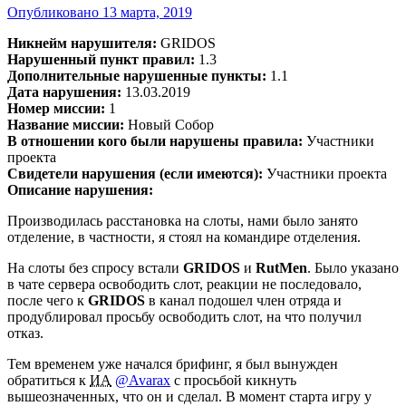
Опубликовано
13 марта, 2019
Никнейм нарушителя:
GRIDOS
Нарушенный пункт правил:
1.3
Дополнительные нарушенные пункты:
1.1
Дата нарушения:
13.03.2019
Номер миссии:
1
Название миссии:
Новый Собор
В отношении кого были нарушены правила:
Участники
проекта
Свидетели нарушения (если имеются):
Участники проекта
Описание нарушения:
Производилась расстановка на слоты, нами было занято
отделение, в частности, я стоял на командире отделения.
На слоты без спросу встали
GRIDOS
и
RutMen
. Было указано
в чате сервера освободить слот, реакции не последовало,
после чего к
GRIDOS
в канал подошел член отряда и
продублировал просьбу освободить слот, на что получил
отказ.
Тем временем уже начался брифинг, я был вынужден
обратиться к
ИА
@Avarax
с просьбой кикнуть
вышеозначенных, что он и сделал. В момент старта игру у