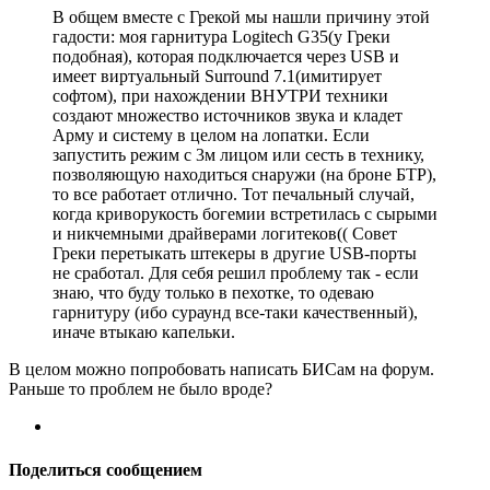
В общем вместе с Грекой мы нашли причину этой
гадости: моя гарнитура Logitech G35(у Греки
подобная), которая подключается через USB и
имеет виртуальный Surround 7.1(имитирует
софтом), при нахождении ВНУТРИ техники
создают множество источников звука и кладет
Арму и систему в целом на лопатки. Если
запустить режим с 3м лицом или сесть в технику,
позволяющую находиться снаружи (на броне БТР),
то все работает отлично. Тот печальный случай,
когда криворукость богемии встретилась с сырыми
и никчемными драйверами логитеков(( Совет
Греки перетыкать штекеры в другие USB-порты
не сработал. Для себя решил проблему так - если
знаю, что буду только в пехотке, то одеваю
гарнитуру (ибо сураунд все-таки качественный),
иначе втыкаю капельки.
В целом можно попробовать написать БИСам на форум.
Раньше то проблем не было вроде?
Поделиться сообщением