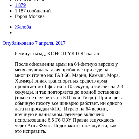
1 879
1 187 сообщений
Город
Москва
Жалоба
Опубликовано
7 апреля, 2017
6 минут назад, KOHCTPYKTOP сказал:
После обновления армы на 64-битную версию у
меня случилась такая проблема: при езде на
многих (точно на: ГАЗ-66, Марид, Камыш, Мора,
Хаммер) видах транспортных средств арма
провисает до 1 фпс на 5-10 секунд, отвисает на 2-3
секунды, и так повторяется до полной остановки
(такое не случается на БТРах и Тигре). При игре за
обычную пехоту все шикарно работает, ни одного
лага и просадки ФПС. Играю на 64 версии,
вручную в ванильном лаунчере включено
использование 6.5 Гб ОЗУ. Правда запускаюсь
через Arma3Sync. Подскажите, пожалуйста, как
это исправить.