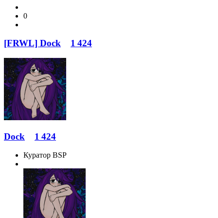
0
[FRWL] Dock
1 424
Dock
1 424
Куратор BSP