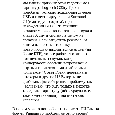
мы нашли причину этой гадости: моя
гарнитура Logitech G35(у Греки
подобная), которая подключается через
USB и имеет виртуальный Surround
7.1(имитирует софтом), при
нахождении ВНУТРИ техники
создают множество источников звука и
кладет Арму и систему в целом на
лопатки. Если запустить режим с 3м
лицом или сесть в технику,
позволяющую находиться снаружи (на
броне БТР), то все работает отлично.
Тот печальный случай, когда
криворукость богемии встретилась с
сырыми и никчемными драйверами
логитеков(( Совет Греки перетыкать
штекеры в другие USB-порты не
сработал. Для себя решил проблему так
- если знаю, что буду только в пехотке,
то одеваю гарнитуру (ибо сураунд все-
таки качественный), иначе втыкаю
капельки.
В целом можно попробовать написать БИСам на
форум. Раньше то проблем не было вроде?