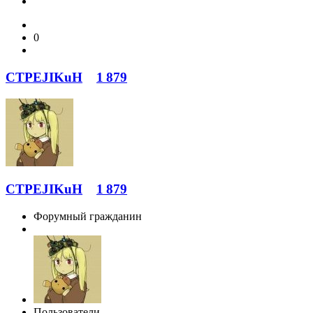
0
CTPEJIKuH
1 879
CTPEJIKuH
1 879
Форумный гражданин
Пользователи