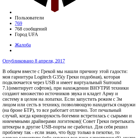
Пользователи
769
768 сообщений
Город
UFA
Жалоба
Опубликовано
8 апреля, 2017
В общем вместе с Грекой мы нашли причину этой гадости:
моя гарнитура Logitech G35(у Греки подобная), которая
подключается через USB и имеет виртуальный Surround
7.1(имитирует софтом), при нахождении ВНУТРИ техники
создают множество источников звука и кладет Арму и
систему в целом на лопатки. Если запустить режим с 3м
лицом или сесть в технику, позволяющую находиться снаружи
(на броне БТР), то все работает отлично. Тот печальный
случай, когда криворукость богемии встретилась с сырыми и
никчемными драйверами логитеков(( Совет Греки перетыкать
штекеры в другие USB-порты не сработал. Для себя решил
проблему так - если знаю, что буду только в пехотке, то
одеваю гарнитуру (ибо сураунд все-таки качественный), иначе