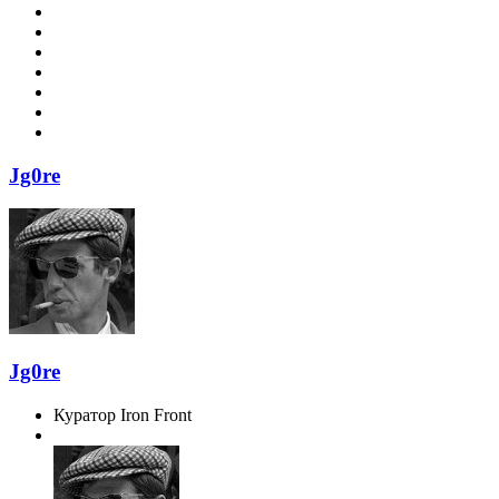
Jg0re
Jg0re
Куратор Iron Front