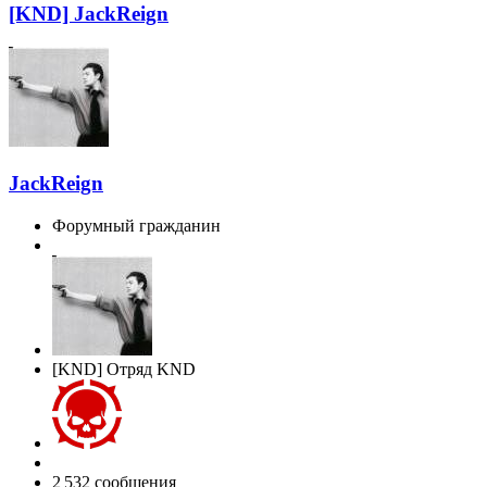
[KND] JackReign
JackReign
Форумный гражданин
[KND] Отряд KND
2 532 сообщения