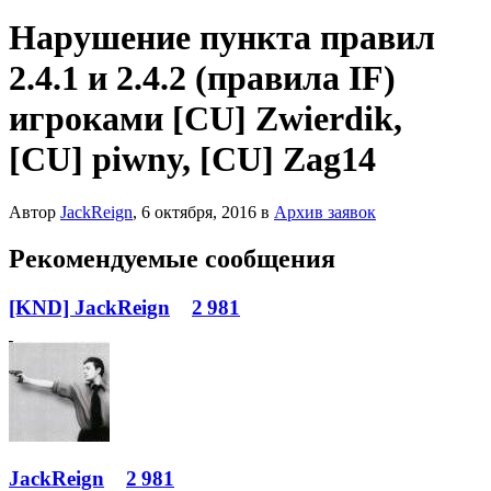
Нарушение пункта правил
2.4.1 и 2.4.2 (правила IF)
игроками [CU] Zwierdik,
[CU] piwny, [CU] Zag14
Автор
JackReign
,
6 октября, 2016
в
Архив заявок
Рекомендуемые сообщения
[KND] JackReign
2 981
JackReign
2 981