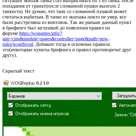
ситуации экипаж танка стал выпрыгивать по 1 из танка, после
попадания пт гранат(после сломанной пушки вылезло 2
танкиста). Не думаю, что танк со сломанной пушкой может
считаться выбитым. В танке из экипажа никто не умер, все
были расстреляны из винтовок. Так же раньше данный пункт
в брифинге был заглушкой до появления правил на
форуме
https://wogames.info/?
app=cms&module=pages&controller=page&path=new-
rules/wogifsvod
. Добавьте тогда в основные правила
это(некоторые пункты брифинга и правил противоречат друг
другу).
Скрытый текст