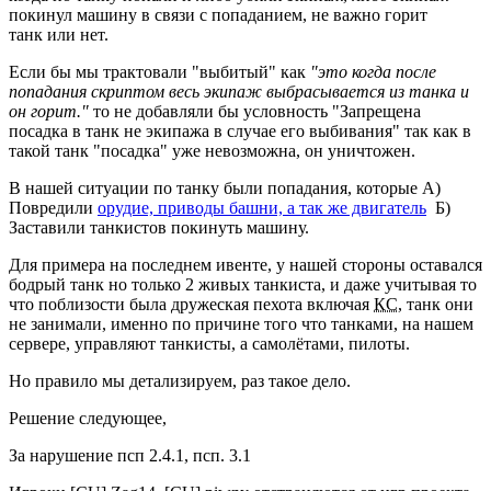
покинул машину в связи с попаданием, не важно горит
танк или нет.
Если бы мы трактовали "выбитый" как
"это когда после
попадания скриптом весь экипаж выбрасывается из танка и
он горит."
то не добавляли бы условность "Запрещена
посадка в танк не экипажа в случае его выбивания" так как в
такой танк "посадка" уже невозможна, он уничтожен.
В нашей ситуации по танку были попадания, которые А)
Повредили
орудие, приводы башни, а так же двигатель
Б)
Заставили танкистов покинуть машину.
Для примера на последнем ивенте, у нашей стороны оставался
бодрый танк но только 2 живых танкиста, и даже учитывая то
что поблизости была дружеская пехота включая
КС
, танк они
не занимали, именно по причине того что танками, на нашем
сервере, управляют танкисты, а самолётами, пилоты.
Но правило мы детализируем, раз такое дело.
Решение следующее,
За нарушение псп 2.4.1, псп. 3.1