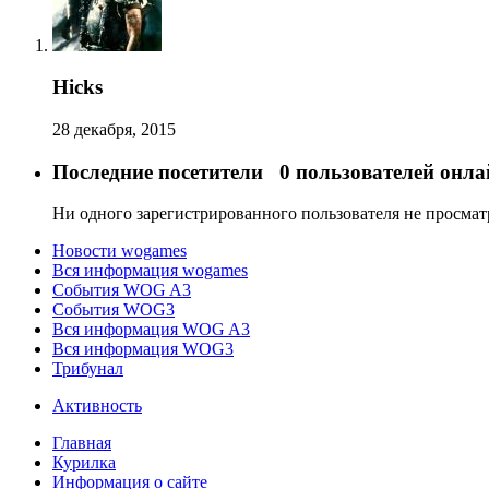
Hicks
28 декабря, 2015
Последние посетители
0 пользователей онла
Ни одного зарегистрированного пользователя не просма
Новости wogames
Вся информация wogames
События WOG A3
События WOG3
Вся информация WOG A3
Вся информация WOG3
Трибунал
Активность
Главная
Курилка
Информация о сайте