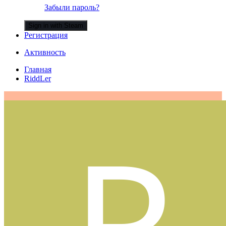
Забыли пароль?
Sign in with Steam
Регистрация
Активность
Главная
RiddLer