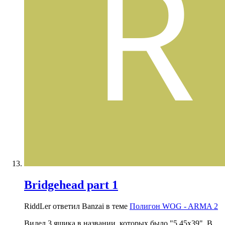
Bridgehead part 1
RiddLer ответил Banzai в теме
Полигон WOG - ARMA 2
Видел 3 ящика в названии, которых было "5.45х39". В