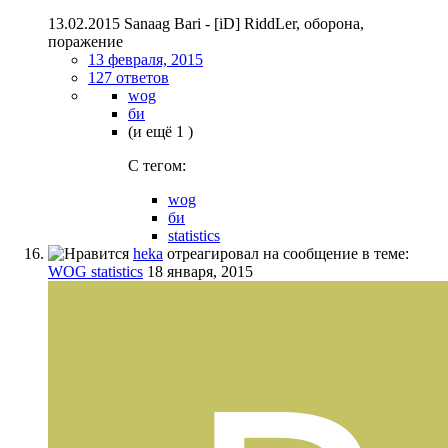
13.02.2015 Sanaag Bari - [iD] RiddLer, оборона,
поражение
13 февраля, 2015
127 ответов
wog
би
(и ещё 1 )
C тегом:
wog
би
statistics
heka
отреагировал на сообщение в теме:
WOG statistics
18 января, 2015