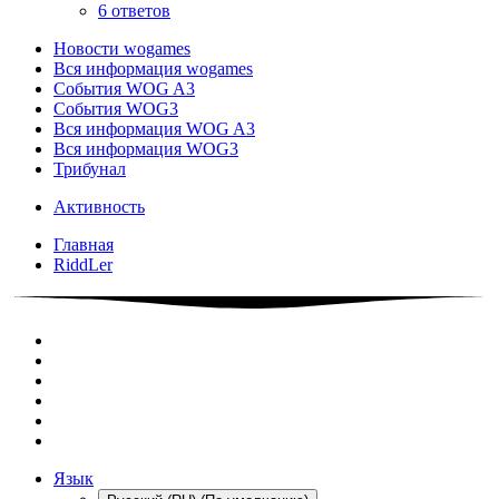
6 ответов
Новости wogames
Вся информация wogames
События WOG A3
События WOG3
Вся информация WOG A3
Вся информация WOG3
Трибунал
Активность
Главная
RiddLer
Язык