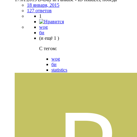
18 января, 2015
127 ответов
1
wog
би
(и ещё 1 )
C тегом:
wog
би
statistics