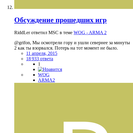
Обсуждение прошедших игр
RiddLer ответил MSC в теме
WOG - ARMA 2
@grifon, Мы осмотрели гору и ушли севернее за минуты
2 как ты взорвался. Потерь на тот момент не было.
11 апреля, 2015
18 933 ответа
1
WOG
ARMA2