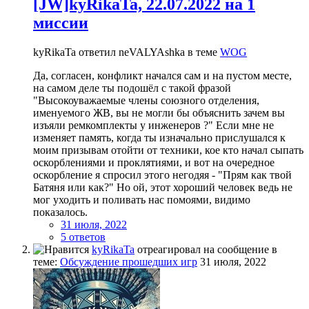
[JW]kyRikaTa, 22.07.2022 на 1
миссии
kyRikaTa ответил neVALYAshka в теме
WOG
Да, согласен, конфликт начался сам и на пустом месте,
на самом деле ты подошёл с такой фразой
"Высокоуважаемые члены союзного отделения,
именуемого ЖВ, вы не могли бы объяснить зачем вы
изъяли ремкомплекты у инженеров ?" Если мне не
изменяет память, когда ты изначально прислушался к
моим призывам отойти от техники, кое кто начал сыпать
оскорблениями и проклятиями, и вот на очередное
оскорбление я спросил этого негодяя - "Прям как твой
Батяня или как?" Но ой, этот хороший человек ведь не
мог уходить и поливать нас помоями, видимо
показалось.
31 июля, 2022
5 ответов
kyRikaTa
отреагировал на сообщение в
теме:
Обсуждение прошедших игр
31 июля, 2022