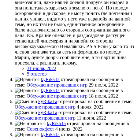
видеозаписи, даже нашей боевой подруге он надоел и
она попыталась зарыться в землю от него). По поводу
оскорблений в дискорде, не могу понять где почтенный
пан их увидел, видимо у него уже паранойя на данной
теме, но их там не было, единственное оскорбление
было исключительно со стороны соотрядника данного
пана. P.S. Крайне опечален и раздосадован растущей
тенденцией лицемерия и паранойи со стороны
высококоуважаемого Неваляшки. P.S.S Если у кого-то из
членов экипажа танка есть информация по поводу
Марии, будьте добры сообщите мне, а то партия пива
приехала, а разливать некому.
31 июля, 2022
5 ответов
kyRikaTa
отреагировал на сообщение в
теме:
Обсуждение прошедших игр
29 июля, 2022
kyRikaTa
отреагировал на сообщение в
теме:
Обсуждение прошедших игр
18 июля, 2022
kyRikaTa
отреагировал на сообщение в теме:
Обсуждение прошедших игр
4 июля, 2022
kyRikaTa
отреагировал на сообщение в теме:
Обсуждение прошедших игр
11 июня, 2022
kyRikaTa
отреагировал на сообщение в
теме:
Совенокфест
4 июня, 2022
kyRikaTa
отреагировал на сообщение в