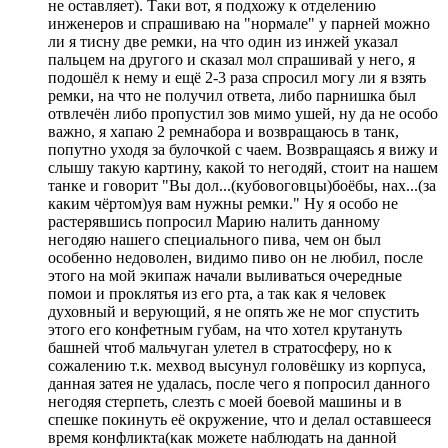
не оставляет). Таки вот, я подхожу к отделению
инженеров и спрашиваю на "нормале" у парней можно
ли я тисну две ремки, на что один из инжей указал
пальцем на другого и сказал мол спрашивай у него, я
подошёл к нему и ещё 2-3 раза спросил могу ли я взять
ремки, на что не получил ответа, либо парнишка был
отвлечён либо пропустил зов мимо ушей, ну да не особо
важно, я хапаю 2 ремнабора и возвращаюсь в танк,
попутно уходя за булочкой с чаем. Возвращаясь я вижу и
слышу такую картину, какой то негодяй, стоит на нашем
танке и говорит "Вы дол...(кубовоговцы)боёбы, нах...(за
каким чёртом)уя вам нужны ремки." Ну я особо не
растерявшись попросил Марию налить данному
негодяю нашего специального пива, чем он был
особенно недоволен, видимо пиво он не любил, после
этого на мой экипаж начали выливаться очередные
помои и проклятья из его рта, а так как я человек
духовный и верующий, я не опять же не мог спустить
этого его конфетным губам, на что хотел крутануть
башней чтоб мальчуган улетел в стратосферу, но к
сожалению т.к. мехвод высунул головёшку из корпуса,
данная затея не удалась, после чего я попросил данного
негодяя стерпеть, слезть с моей боевой машины и в
спешке покинуть её окружение, что и делал оставшееся
время конфликта(как можете наблюдать на данной