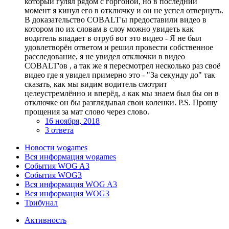
который гулял рядом с горгоной, но в последний
момент я кинул его в отключку и он не успел отвернуть.
В доказательство COBALT'ы предоставили видео в
котором по их словам в слоу можно увидеть как
водитель впадает в отруб вот это видео - Я не был
удовлетворён ответом и решил провести собственное
расследование, я не увидел отключки в видео
COBALT'ов , а так же я пересмотрел несколько раз своё
видео где я увидел примерно это - "За секунду до" так
сказать, как мы видим водитель смотрит
целеустремлённо и вперёд, а как мы знаем был бы он в
отключке он бы разглядывал свои коленки. P.S. Прошу
прощения за мат слово через слово.
16 ноября, 2018
3 ответа
Новости wogames
Вся информация wogames
События WOG A3
События WOG3
Вся информация WOG A3
Вся информация WOG3
Трибунал
Активность