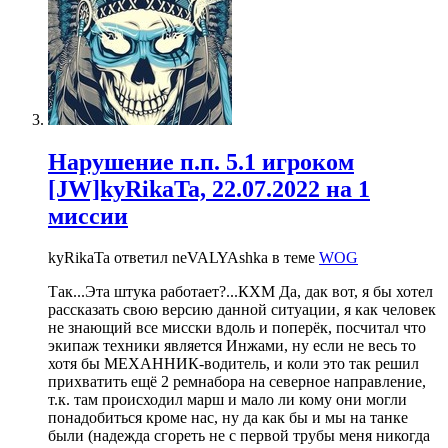
Нарушение п.п. 5.1 игроком
[JW]kyRikaTa, 22.07.2022 на 1
миссии
kyRikaTa ответил neVALYAshka в теме
WOG
Так...Эта штука работает?...КХМ Да, дак вот, я бы хотел
рассказать свою версию данной ситуации, я как человек
не знающий все мисски вдоль и поперёк, посчитал что
экипаж техники является Инжами, ну если не весь то
хотя бы МЕХАННИК-водитель, и коли это так решил
прихватить ещё 2 ремнабора на северное направление,
т.к. там происходил марш и мало ли кому они могли
понадобиться кроме нас, ну да как бы и мы на танке
были (надежда сгореть не с первой трубы меня никогда