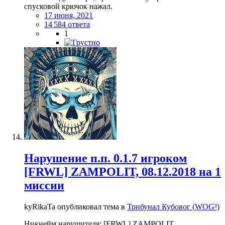
спусковой крючок нажал.
17 июня, 2021
14 584 ответа
1
Нарушение п.п. 0.1.7 игроком
[FRWL] ZAMPOLIT, 08.12.2018 на 1
миссии
kyRikaTa опубликовал тема в
Трибунал Кубовог (WOG³)
Никнейм нарушителя: [FRWL] ZAMPOLIT