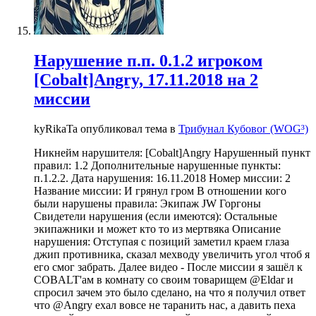
Нарушение п.п. 0.1.2 игроком
[Cobalt]Angry, 17.11.2018 на 2
миссии
kyRikaTa опубликовал тема в
Трибунал Кубовог (WOG³)
Никнейм нарушителя: [Cobalt]Angry Нарушенный пункт
правил: 1.2 Дополнительные нарушенные пункты:
п.1.2.2. Дата нарушения: 16.11.2018 Номер миссии: 2
Название миссии: И грянул гром В отношении кого
были нарушены правила: Экипаж JW Горгоны
Свидетели нарушения (если имеются): Остальные
экипажники и может кто то из мертвяка Описание
нарушения: Отступая с позиций заметил краем глаза
джип противника, сказал мехводу увеличить угол чтоб я
его смог забрать. Далее видео - После миссии я зашёл к
COBALT'ам в комнату со своим товарищем @Eldar и
спросил зачем это было сделано, на что я получил ответ
что @Angry ехал вовсе не таранить нас, а давить пеха