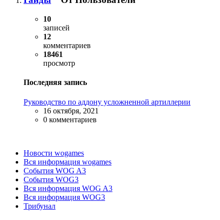
10
записей
12
комментариев
18461
просмотр
Последняя запись
Руководство по аддону усложненной артиллерии
16 октября, 2021
0 комментариев
Новости wogames
Вся информация wogames
События WOG A3
События WOG3
Вся информация WOG A3
Вся информация WOG3
Трибунал