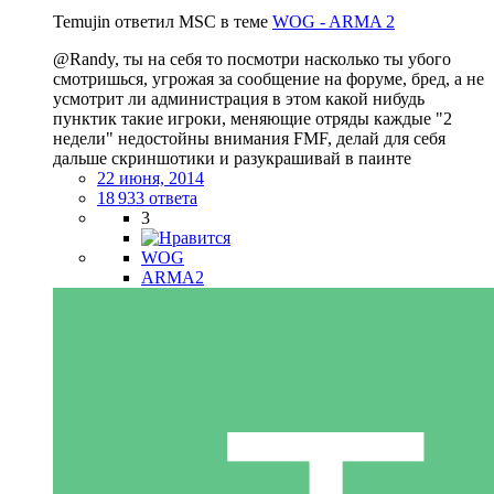
Temujin ответил MSC в теме
WOG - ARMA 2
@Randy, ты на себя то посмотри насколько ты убого
смотришься, угрожая за сообщение на форуме, бред, а не
усмотрит ли администрация в этом какой нибудь
пунктик такие игроки, меняющие отряды каждые "2
недели" недостойны внимания FMF, делай для себя
дальше скриншотики и разукрашивай в паинте
22 июня, 2014
18 933 ответа
3
WOG
ARMA2