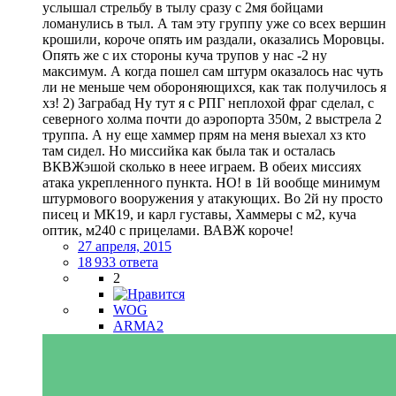
услышал стрельбу в тылу сразу с 2мя бойцами
ломанулись в тыл. А там эту группу уже со всех вершин
крошили, короче опять им раздали, оказались Моровцы.
Опять же с их стороны куча трупов у нас -2 ну
максимум. А когда пошел сам штурм оказалось нас чуть
ли не меньше чем обороняющихся, как так получилось я
хз! 2) Заграбад Ну тут я с РПГ неплохой фраг сделал, с
северного холма почти до аэропорта 350м, 2 выстрела 2
труппа. А ну еще хаммер прям на меня выехал хз кто
там сидел. Но миссийка как была так и осталась
ВКВЖэшой сколько в неее играем. В обеих миссиях
атака укрепленного пункта. НО! в 1й вообще минимум
штурмового вооружения у атакующих. Во 2й ну просто
писец и МК19, и карл густавы, Хаммеры с м2, куча
оптик, м240 с прицелами. ВАВЖ короче!
27 апреля, 2015
18 933 ответа
2
WOG
ARMA2