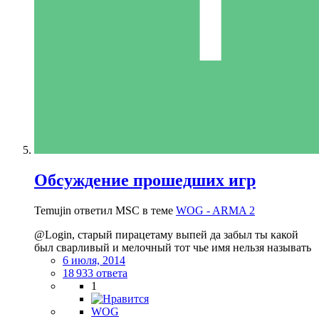
Обсуждение прошедших игр
Temujin ответил MSC в теме
WOG - ARMA 2
@Login, старый пирацетаму выпей да забыл ты какой
был сварливый и мелочный тот чье имя нельзя называть
6 июля, 2014
18 933 ответа
1
WOG