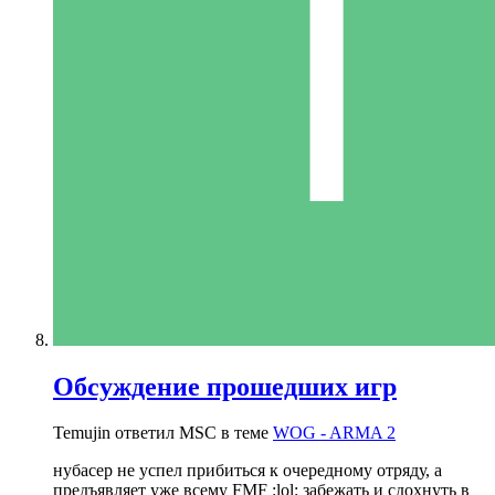
Обсуждение прошедших игр
Temujin ответил MSC в теме
WOG - ARMA 2
нубасер не успел прибиться к очередному отряду, а
предъявляет уже всему FMF :lol: забежать и сдохнуть в