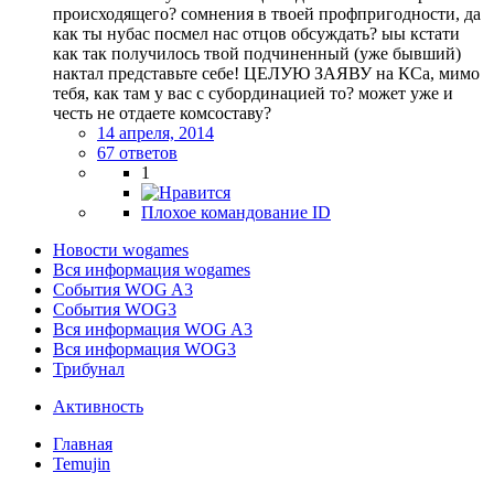
происходящего? сомнения в твоей профпригодности, да
как ты нубас посмел нас отцов обсуждать? ыы кстати
как так получилось твой подчиненный (уже бывший)
нактал представьте себе! ЦЕЛУЮ ЗАЯВУ на КСа, мимо
тебя, как там у вас с субординацией то? может уже и
честь не отдаете комсоставу?
14 апреля, 2014
67 ответов
1
Плохое командование ID
Новости wogames
Вся информация wogames
События WOG A3
События WOG3
Вся информация WOG A3
Вся информация WOG3
Трибунал
Активность
Главная
Temujin