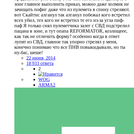
зоне главное выполнить приказ, можно даже холмик не
зачищать пофиг даже что из пулемета в спину стреляют.
вот Скайтис алганул так алганул побежал кого встретил
всех убил, тех кого не встретил те его из-за угла пиф-
паф Я только снял пулеметчика залег с СВД подстрелил
пацана в зоне, и тут опапа REFORMATOR, козлищеее,
как так не отличить форму? особенно когда в ответ
лупят из СВД, главное так упорно стрелял у меня,
конечно понимаю что все ПНВ повыкидывали, но ты
ну-бас, шеше!
22 июня, 2014
18 933 ответа
2
WOG
ARMA2