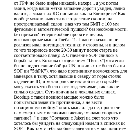
от ГРФ не было инфы никакой, нахера... я уж потом
забил, когда ваши метки западнее дороги увидел, ладно
валите, а может их КС поставил как на Блицкриге? Как
вообще можно вывести все отделение скопом, на
простреливаемый склон, зная что там БМП с 100 мм
фугасами и автоматической пушкой? без необходимости,
без приказа? теперь вообще про все в целом,
высокопарные мысли Глеба: "1. План изначально не
реализовывал потенциал техники у стороны, и в целом
то что творилось после 20-30 минут после старта не
соответствовало плану. 2. Отделение SOF слилось в
борьбе за пик Козлова с отделением "Пятых"(хотя если
бы не подоспевшие бойцы UN, в живых не было бы ни
SOF ни "5thPK"), что дало противнику возможность для
манёвров в тылу, хотя дальше к северу от горы стояло
отделение ID, и могли раньше нас дойти до горы.Не
могу сказать что было с ост. отделениями, так как не
сильно следил. Суть причины в локальных сливах.
Вообще с такой военной мощью можно было
попытаться задавить противника, а не вести
позиционную войну." опять мысли: "да не, просто че
нам смертным с великими тактикулмэнами спорить о
тактике?.." и еще "Согласен с Jakeri на счет того что
хотелось бы увидеть на следующей недели в списках кс
SOF." Как там у тебя вообще с адекватным восприятием