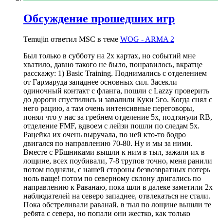
Обсуждение прошедших игр
Temujin ответил MSC в теме
WOG - ARMA 2
Был только в субботу на 2х картах, но событий мне
хватило, давно такого не было, понравилось, вкратце
расскажу: 1) Basic Training. Поднимались с отделением
от Гармаруда западнее основных сил. Засекли
одиночный контакт с фланга, пошли с Lazzy проверить
до дороги спустились и завалили Куки 5го. Когда снял с
него рацию, а там очень интенсивные переговоры,
понял что у нас за гребнем отделение 5х, подтянули RB,
отделение FMF, вдвоем с лейзи пошли по следам 5х.
Рацейка их очень выручала, по ней кто-то бодро
двигался по направлению 70-80. Ну и мы за ними.
Вместе с РБшниками вышли к ним в тыл, зажали их в
лощине, всех поубивали, 7-8 трупов точно, меня ранили
потом подняли, с нашей стороны безвозвратных потерь
ноль ваще! потом по северному склону двигались по
направлению к Раванаю, пока шли в далеке заметили 2х
наблюдателей на северо западнее, отвлекаться не стали.
Пока обстреливали раванай, в тыл по лощине вышли те
ребята с севера, но попали они жестко, как только