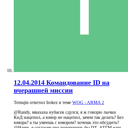
12.04.2014 Командование ID на
вчерашней миссии
Temujin ответил Irokez в теме
WOG - ARMA 2
@Randy, мвахаха нубасек сдулся, я ж говорю лычки
КнД нацепил, а юмор не нацепил, зачем так делать? Без
юмора? а ты умеешь с юмором? хочешь это обсудить?
@Harex, я согласен что поторопить бы DT, АТГМ наш