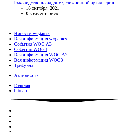
Руководство по аддону усложненной артиллерии
16 октября, 2021
0 комментариев
Новости wogames
Вся информация wogames
События WOG A3
События WOG3
Вся информация WOG A3
Вся информация WOG3
Трибунал
Активность
Главная
hitman