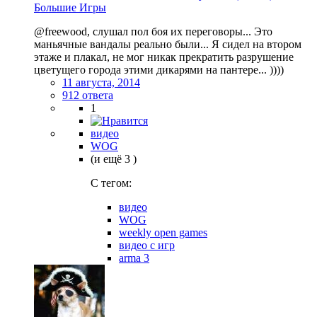
Большие Игры
@freewood, слушал пол боя их переговоры... Это
маньячные вандалы реально были... Я сидел на втором
этаже и плакал, не мог никак прекратить разрушение
цветущего города этими дикарями на пантере... ))))
11 августа, 2014
912 ответа
1
видео
WOG
(и ещё 3 )
C тегом:
видео
WOG
weekly open games
видео с игр
arma 3