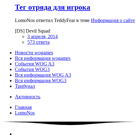
Тег отряда для игрока
LomoNos ответил TeddyFear в теме
Информация о сайте
[DS] Devil Squad
3 апреля, 2014
573 ответа
Новости wogames
Вся информация wogames
События WOG A3
События WOG3
Вся информация WOG A3
Вся информация WOG3
Трибунал
Активность
Главная
LomoNos