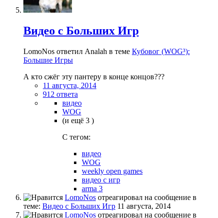
Видео с Больших Игр
LomoNos ответил Analah в теме
Кубовог (WOG³):
Большие Игры
А кто сжёг эту пантеру в конце концов???
11 августа, 2014
912 ответа
видео
WOG
(и ещё 3 )
C тегом:
видео
WOG
weekly open games
видео с игр
arma 3
LomoNos
отреагировал на сообщение в
теме:
Видео с Больших Игр
11 августа, 2014
LomoNos
отреагировал на сообщение в