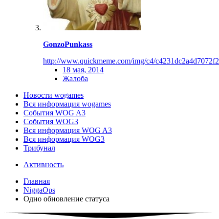
GonzoPunkass
http://www.quickmeme.com/img/c4/c4231dc2a4d7072f
18 мая, 2014
Жалоба
Новости wogames
Вся информация wogames
События WOG A3
События WOG3
Вся информация WOG A3
Вся информация WOG3
Трибунал
Активность
Главная
NiggaOps
Одно обновление статуса