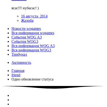
ясас!!! нубасас! )
16 августа, 2014
Жалоба
Новости wogames
Вся информация wogames
События WOG A3
События WOG3
Вся информация WOG A3
Вся информация WOG3
Трибунал
Активность
Главная
friend
Одно обновление статуса