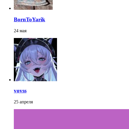
BornToYarik
24 мая
vovss
25 апреля