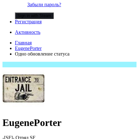
Забыли пароль?
Sign in with Steam
Регистрация
Активность
Главная
EugenePorter
Одно обновление статуса
EugenePorter
-[SF]- Отряд SF