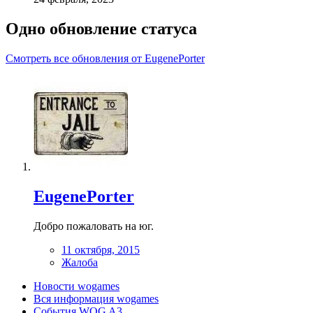
Одно обновление статуса
Смотреть все обновления от EugenePorter
EugenePorter
Добро пожаловать на юг.
11 октября, 2015
Жалоба
Новости wogames
Вся информация wogames
События WOG A3