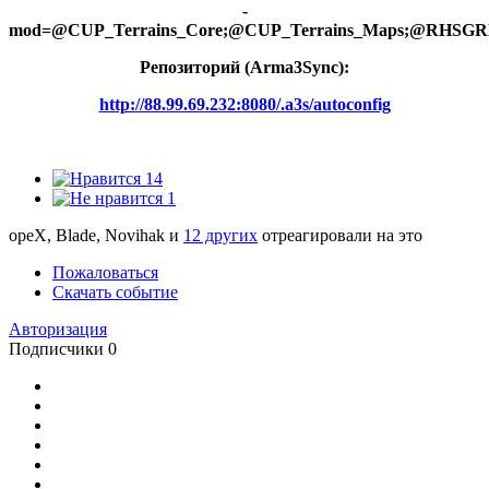
-
mod=@CUP_Terrains_Core;@CUP_Terrains_Maps;@
Репозиторий (Arma3Synс):
http://88.99.69.232:8080/.a3s/autoconfig
14
1
opeX, Blade, Novihak и
12 других
отреагировали на это
Пожаловаться
Скачать событие
Авторизация
Подписчики
0