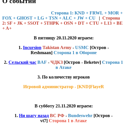
О событии
Cторона 1: KND + FRWL + MOR +
FOX + GHOST + LG + TSN + ALC + JW + CU
|
Сторона
2: SF + JK + SSOT + 5THPK + OSN + DT + CTU + L13 + BE
+ A+
В пятницу 20.11.2020 играем:
1.
Incursion
Takistan Army
-
USMC
[Остров -
Reshmaan]
Сторона 1 в Обороне
2.
Сельский час
BAF
-
ЧДКЗ
[Остров - Beketov
]
Сторона 1
в Атаке
3. По количеству игроков
Игровой администратор - [KND]FlayeR
В субботу 21.11.2020 играем:
1.
Ни шагу назад
ВС РФ
-
Bundeswehr
[Остров -
vt7
]
Сторона 1 в Атаке