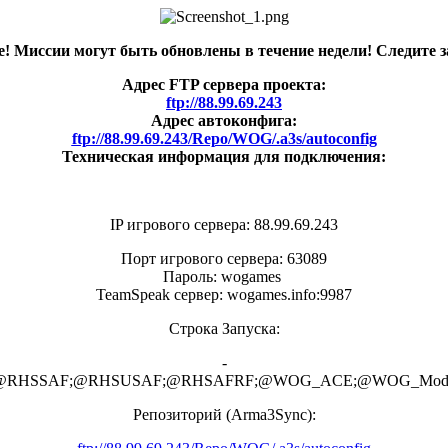
! Миссии могут быть обновлены в течение недели! Следите з
Адрес FTP сервера проекта:
ftp://88.99.69.243
Адрес автоконфига:
ftp://88.99.69.243/Repo/WOG/.a3s/autoconfig
Техническая информация для подключения:
IP игрового сервера: 88.99.69.243
Порт игрового сервера: 63089
Пароль: wogames
TeamSpeak сервер: wogames.info:9987
Строка Запуска:
-
GREF;@RHSSAF;@RHSUSAF;@RHSAFRF;@WOG_ACE;@WOG_Mo
Репозиторий (Arma3Synс):