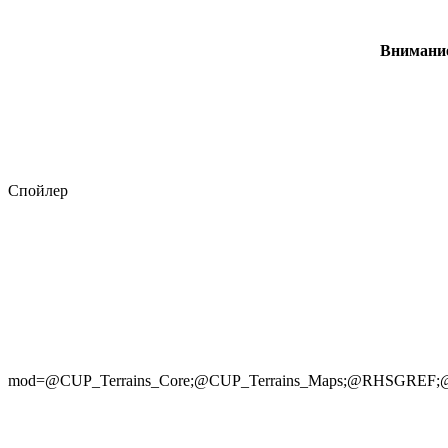
Внимание
Спойлер
mod=@CUP_Terrains_Core;@CUP_Terrains_Maps;@RHS