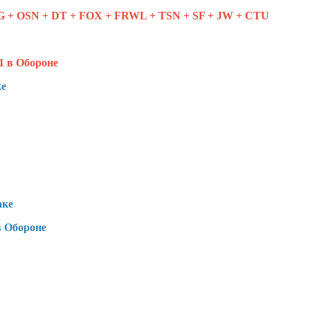
G + OSN + DT + FOX + FRWL + TSN + SF + JW + CTU
1 в Обороне
ке
аке
в Обороне