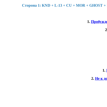
Cторона 1: KND + L-13 + CU + MOR + GHOST + 
1.
Пробужде
2
1.
2.
Не к д