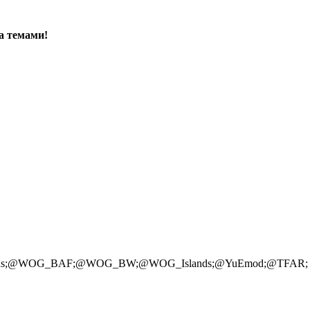
а темами!
ds;@WOG_BAF;@WOG_BW;@WOG_Islands;@YuEmod;@TFAR;