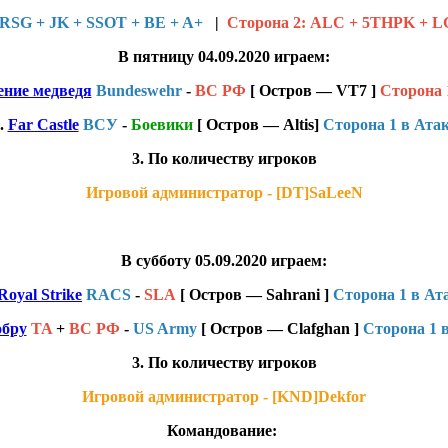
RSG + JK + SSOT + BE + A+
|
Сторона 2: ALC + 5THPK + L
В пятницу 04.09.2020 играем:
ние медведя
Bundeswehr
-
ВС РФ
[ Остров — VT7 ]
Сторона 
.
Far Castle
ВСУ
-
Боевики
[ Остров — Altis]
Сторона 1 в Ата
3. По количеству игроков
Игровой администратор - [DT]SaLeeN
В субботу 05.09.2020 играем:
Royal Strike
RACS
-
SLA
[ Остров — Sahrani ]
Сторона 1 в Ат
обру
TA
+
ВС РФ
-
US Army
[ Остров — Clafghan ]
Сторона 1 
3. По количеству игроков
Игровой администратор - [KND]Dekfor
Командование: