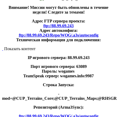
Внимание! Миссии могут быть обновлены в течение
недели! Следите за темами!
Адрес FTP сервера проекта:
ftp://88.99.69.243
Адрес автоконфига:
ftp://88.99.69.243/Repo/WOG/.a3s/autoconfig
Техническая информация для подключения:
Показать контент
IP игрового сервера: 88.99.69.243
Порт игрового сервера: 63089
Пароль: wogames
TeamSpeak сервер: wogames.info:9987
Строка Запуска:
-
mod=@CUP_Terrains_Core;@CUP_Terrains_Maps;@
Репозиторий (Arma3Synс):
ftp://88.99.69.243/Repo/WOG/.a3s/autoconfig