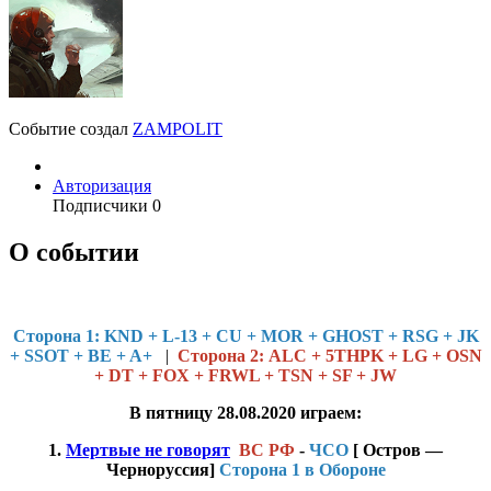
Событие создал
ZAMPOLIT
Авторизация
Подписчики
0
О событии
Cторона 1: KND + L-13 + CU + MOR + GHOST + RSG + JK
+ SSOT + BE + A+
|
Сторона 2: ALC + 5THPK + LG + OSN
+ DT + FOX + FRWL + TSN + SF + JW
В пятницу 28.08.2020 играем:
1.
Мертвые не говорят
ВС РФ
-
ЧСО
[ Остров —
Черноруссия]
Сторона 1 в Обороне