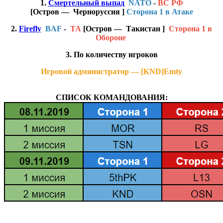
1.
Смертельный выпад
NATO
-
ВС РФ
[Остров — Черно руссия ]
Cторона 1 в Атаке
2.
Firefly
BAF
-
TA
[Остров — Такистан ]
Cторона 1 в
Обороне
3. По количеству игроков
Игровой администратор — [KND]Emty
СПИСОК КОМАНДОВАНИЯ: