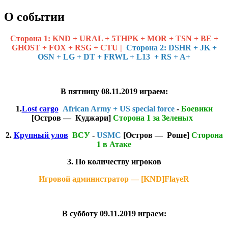
О событии
Cторона 1: KND + URAL + 5THPK + MOR + TSN + BE +
GHOST + FOX + RSG + CTU |
Сторона 2: DSHR + JK +
OSN + LG + DT + FRWL + L13 + RS + A+
В пятницу 08.11.2019 играем:
1.
Lost cargo
African Army + US special force
-
Боевики
[Остров — Куджари]
Cторона 1 за Зеленых
2.
Крупный улов
ВСУ
-
USMC
[Остров — Роше]
Cторона
1 в Атаке
3. По количеству игроков
Игровой администратор — [KND]FlayeR
В субботу 09.11.2019 играем: