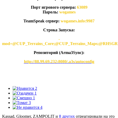
Порт игрового сервера:
63089
Пароль:
wogames
TeamSpeak сервер:
wogames.info:9987
Строка Запуска:
-
mod=@CUP_Terrains_Core;@CUP_Terrains_Maps;@
Репозиторий (Arma3Synс):
http://88.99.69.232:8080/.a3s/autoconfig
2
1
1
3
4
Kassad, Gloomer, ZAMPOLIT и
8 других
отреагировали на это