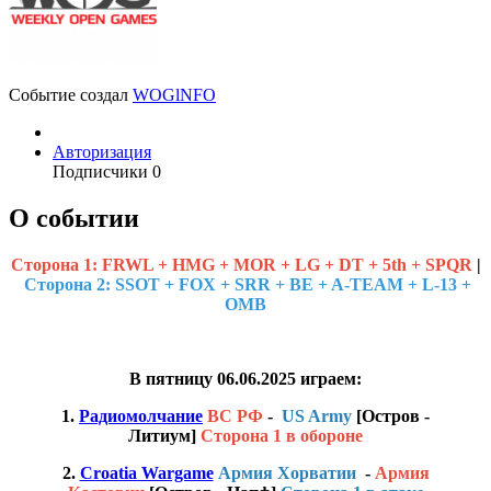
Событие создал
WOGlNFO
Авторизация
Подписчики
0
О событии
Cторона 1:
FRWL + HMG + MOR + LG + DT + 5th + SPQR
|
Сторона 2: SSOT + FOX + SRR + BE + A-TEAM + L-13 +
OMB
В пятницу 06.06.2025 играем:
1.
Радиомолчание
ВС РФ
-
US Army
[Остров -
Литиум]
Сторона 1 в обороне
2.
Croatia Wargame
Армия Хорватии
-
Армия