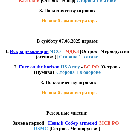
Кастовии
[Остров - Напф]
Сторона 1 в атаке
3. По количеству игроков
Игровой администратор -
В субботу 07.06.2025 играем:
1.
Искра революции
ЧСО
-
ЧДКЗ
[Остров - Черноруссия
(осенняя)]
Сторона 1 в атаке
2.
Fury on the horizon
US Army
-
ВС РФ
[Остров -
Шумава]
Сторона 1 в обороне
3. По количеству игроков
Игровой администратор -
Резервные миссии:
Замена первой -
Новый Собор armored
МСВ РФ
-
USMC
[Остров - Черноруссия]