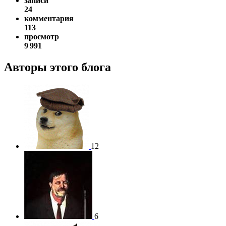
записи
24
комментария
113
просмотр
9 991
Авторы этого блога
12
6