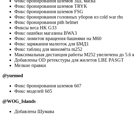
Фикс бронирования шлемов ЗШ, маска
Фикс бронирования шлемов TRYK
Фикс бронирования шлемов FSG
Фикс бронирования головных уборов из cold war rhs
Фикс бронирования pith helmet
Фиксы веса HK G33
Фикс ошибки магазина BWA3
Фикс лимитов вращения башнями на М60
Фикс заряжания малюток для БМД1
Фикс таблиц для миномёта m252
Максимальная дистанция работы M252 увеличена до 5.6 
Добавлены OD ретекстуры для жилетов LBE PASGT
Мелкие правки
@yuemod
Фикс бронирования шлемов 6б7
Фикс моделей 6б5
@WOG_Islands
Добавлена Шумава