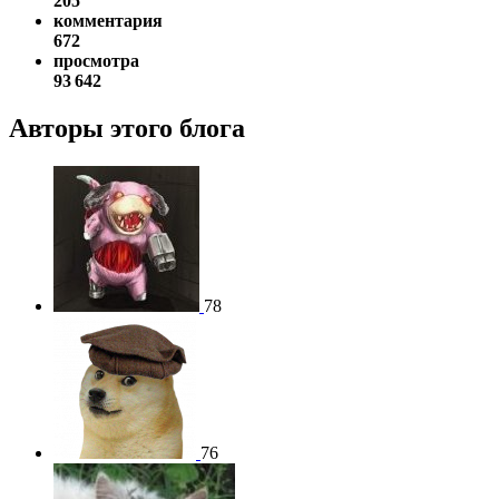
205
комментария
672
просмотра
93 642
Авторы этого блога
78
76