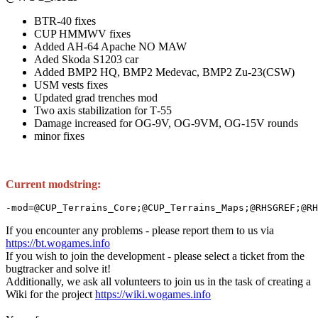
BTR-40 fixes
CUP HMMWV fixes
Added AH-64 Apache NO MAW
Aded Skoda S1203 car
Added BMP2 HQ, BMP2 Medevac, BMP2 Zu-23(CSW)
USM vests fixes
Updated grad trenches mod
Two axis stabilization for Т-55
Damage increased for OG-9V, OG-9VM, OG-15V rounds
minor fixes
Current modstring:
-mod=@CUP_Terrains_Core;@CUP_Terrains_Maps;@RHSGREF;@RH
If you encounter any problems - please report them to us via
https://bt.wogames.info
If you wish to join the development - please select a ticket from the
bugtracker and solve it!
Additionally, we ask all volunteers to join us in the task of creating a
Wiki for the project
https://wiki.wogames.info