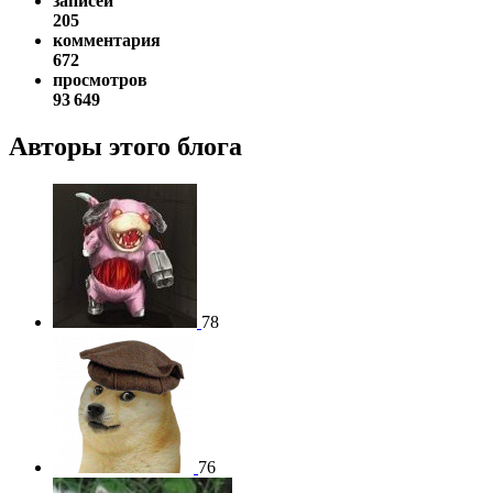
записей
205
комментария
672
просмотров
93 649
Авторы этого блога
78
76