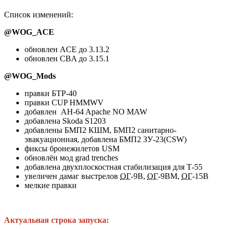
Список изменений:
@WOG_ACE
обновлен ACE до 3.13.2
обновлен CBA до 3.15.1
@WOG_Mods
правки БТР-40
правки CUP HMMWV
добавлен AH-64 Apache NO MAW
добавлена Skoda S1203
добавлены БМП2 КШМ, БМП2 санитарно-
эвакуационная, добавлена БМП2 ЗУ-23(CSW)
фиксы бронежилетов USM
обновлён мод grad trenches
добавлена двухплоскостная стабилизация для Т-55
увеличен дамаг выстрелов
ОГ
-9В,
ОГ
-9ВМ,
ОГ
-15В
мелкие правки
Актуальная строка запуска: