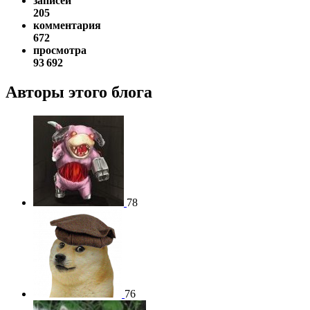
записей
205
комментария
672
просмотра
93 692
Авторы этого блога
78
76