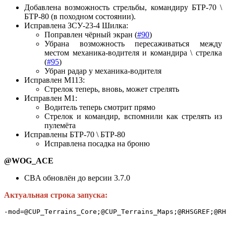
Добавлена возможность стрельбы, командиру БТР-70 \
БТР-80 (в походном состоянии).
Исправлена ЗСУ-23-4 Шилка:
Поправлен чёрный экран (
#90
)
Убрана возможность пересаживаться между
местом механика-водителя и командира \ стрелка
(
#95
)
Убран радар у механика-водителя
Исправлен М113:
Стрелок теперь, вновь, может стрелять
Исправлен М1:
Водитель теперь смотрит прямо
Стрелок и командир, вспомнили как стрелять из
пулемёта
Исправлены БТР-70 \ БТР-80
Исправлена посадка на броню
@WOG_ACE
CBA обновлён до версии 3.7.0
Актуальная строка запуска:
-mod=@CUP_Terrains_Core;@CUP_Terrains_Maps;@RHSGREF;@RH