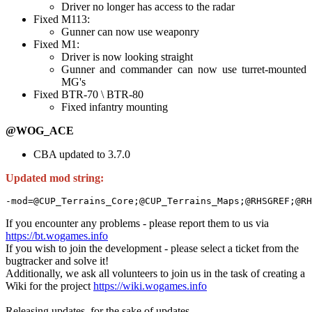
Driver no longer has access to the radar
Fixed M113:
Gunner can now use weaponry
Fixed M1:
Driver is now looking straight
Gunner and commander can now use turret-mounted
MG's
Fixed BTR-70 \ BTR-80
Fixed infantry mounting
@WOG_ACE
CBA updated to 3.7.0
Updated mod string:
-mod=@CUP_Terrains_Core;@CUP_Terrains_Maps;@RHSGREF;@RH
If you encounter any problems - please report them to us via
https://bt.wogames.info
If you wish to join the development - please select a ticket from the
bugtracker and solve it!
Additionally, we ask all volunteers to join us in the task of creating a
Wiki for the project
https://wiki.wogames.info
Releasing updates, for the sake of updates.