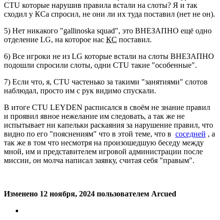
CTU которые нарушив правила встали на слоты? Я и так
сходил у КСа спросил, не они ли их туда поставил (нет не он).
5) Нет никакого "gallinosk a squad", это ВНЕЗАПНО ещё одно
отделение LG, на которое нас
КС
поставил.
6) Все игроки не из LG которые встали на слоты ВНЕЗАПНО
подошли спросили слоты, одни CTU такие "особенные".
7) Если что, я, CTU частенько за такими "занятиями" слотов
наблюдал, просто им с рук видимо спускали.
В итоге CTU LEYDEN расписался в своём не знание правил
и проявил явное нежелание им следовать, а так же не
испытывает ни капельки раскаяния за нарушение правил, что
видно по его "пояснениям" что в этой теме, что в
соседней
, а
так же в том что несмотря на произошедшую беседу между
мной, им и представителем игровой администрации после
миссии, он молча написал заявку, считая себя "правым".
Изменено
12 ноября, 2024
пользователем Arcued