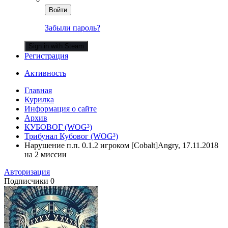
Войти
Забыли пароль?
Sign in with Steam
Регистрация
Активность
Главная
Курилка
Информация о сайте
Архив
КУБОВОГ (WOG³)
Трибунал Кубовог (WOG³)
Нарушение п.п. 0.1.2 игроком [Cobalt]Angry, 17.11.2018
на 2 миссии
Авторизация
Подписчики
0