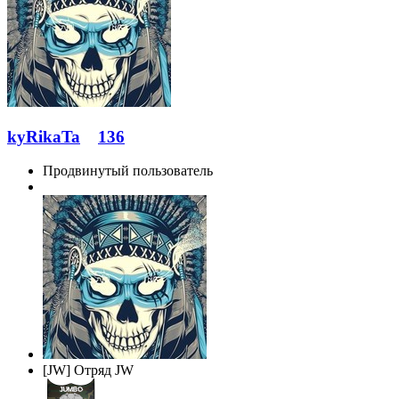
kyRikaTa
136
Продвинутый пользователь
[JW] Отряд JW