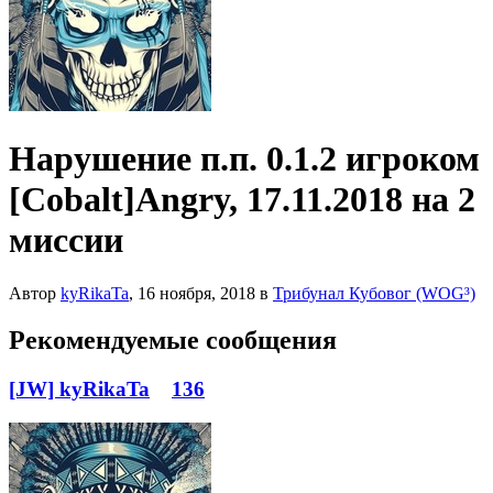
Нарушение п.п. 0.1.2 игроком
[Cobalt]Angry, 17.11.2018 на 2
миссии
Автор
kyRikaTa
,
16 ноября, 2018
в
Трибунал Кубовог (WOG³)
Рекомендуемые сообщения
[JW] kyRikaTa
136