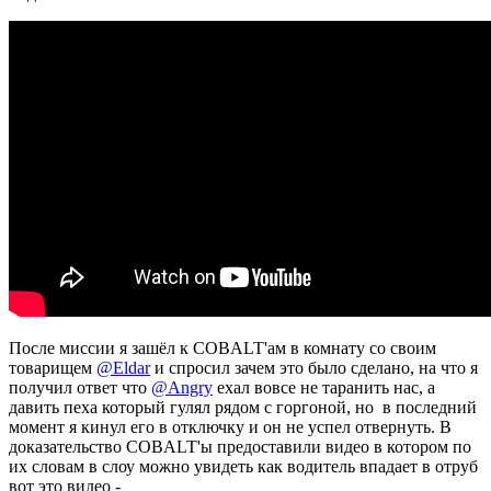
После миссии я зашёл к COBALT'ам в комнату со своим
товарищем
@Eldar
и спросил зачем это было сделано, на что я
получил ответ что
@Angry
ехал вовсе не таранить нас, а
давить пеха который гулял рядом с горгоной, но в последний
момент я кинул его в отключку и он не успел отвернуть. В
доказательство COBALT'ы предоставили видео в котором по
их словам в слоу можно увидеть как водитель впадает в отруб
вот это видео -