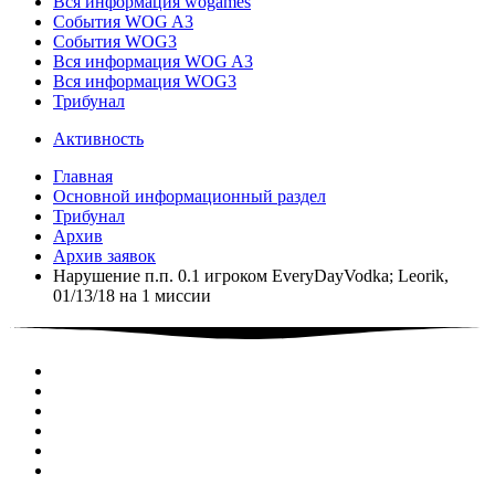
Вся информация wogames
События WOG A3
События WOG3
Вся информация WOG A3
Вся информация WOG3
Трибунал
Активность
Главная
Основной информационный раздел
Трибунал
Архив
Архив заявок
Нарушение п.п. 0.1 игроком EveryDayVodka; Leorik,
01/13/18 на 1 миссии