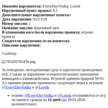
Никнейм нарушителя:
EveryDayVodka; Leorik
Нарушенный пункт правил:
0.1
Дополнительные нарушенные пункты:
Дата нарушения:
01/13/18
Номер миссии:
1
Название миссии:
Березовый щит
В отношении кого были нарушены правила:
игроки
проекта
Свидетели нарушения (если имеются):
Описание нарушения:
Спойлер
За поведение, неподобающее духу и идеологии проводимых
игр, а также за нарушение основополагающих принципов
командного взаимодействия, Игровой администрацией WOG
A2 принято решение применить следующие меры к игрокам
@EveryDayVodka
и
@Leorik
:
игроки
@EveryDayVodka
и
@Leorik
отстраняются от игр
на проекте сроком на
14 дней
(до 29.01.2018
включительно)