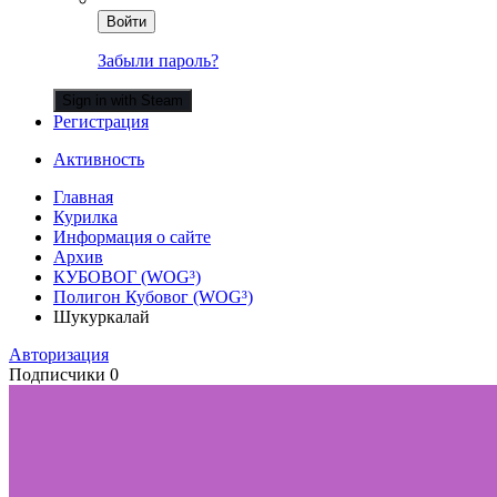
Войти
Забыли пароль?
Sign in with Steam
Регистрация
Активность
Главная
Курилка
Информация о сайте
Архив
КУБОВОГ (WOG³)
Полигон Кубовог (WOG³)
Шукуркалай
Авторизация
Подписчики
0