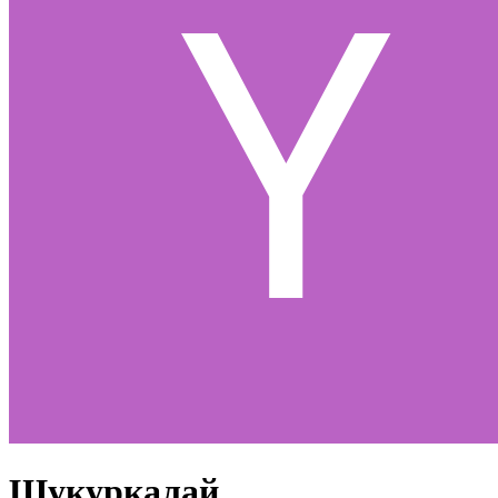
Шукуркалай