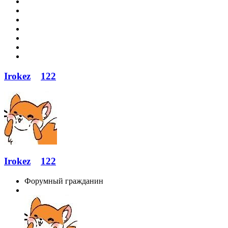
Irokez
122
Irokez
122
Форумный гражданин