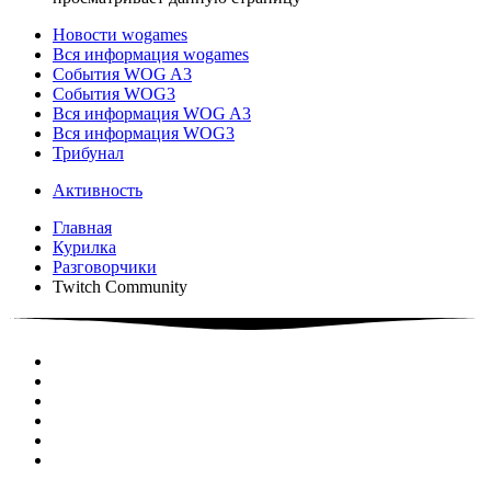
Новости wogames
Вся информация wogames
События WOG A3
События WOG3
Вся информация WOG A3
Вся информация WOG3
Трибунал
Активность
Главная
Курилка
Разговорчики
Twitch Community