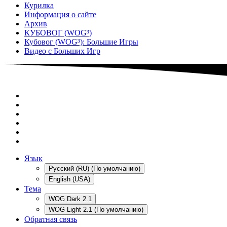
Курилка
Информация о сайте
Архив
КУБОВОГ (WOG³)
Кубовог (WOG³): Большие Игры
Видео с Больших Игр
Язык
Русский (RU) (По умолчанию)
English (USA)
Тема
WOG Dark 2.1
WOG Light 2.1 (По умолчанию)
Обратная связь