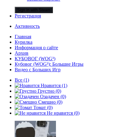
Sign in with Steam
Регистрация
Активность
Главная
Курилка
Информация о сайте
Архив
КУБОВОГ (WOG³)
Кубовог (WOG³): Большие Игры
Видео с Больших Игр
Все
(1)
Нравится
(1)
Грустно
(0)
Озадачен
(0)
Смешно
(0)
Томат
(0)
Не нравится
(0)