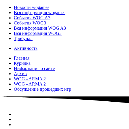
Новости wogames
Вся информация wogames
События WOG A3
События WOG3
Вся информация WOG A3
Вся информация WOG3
Трибунал
Активность
Главная
Курилка
Информация о сайте
Архив
WOG - ARMA 2
WOG - ARMA 2
Обсуждение прошедших игр