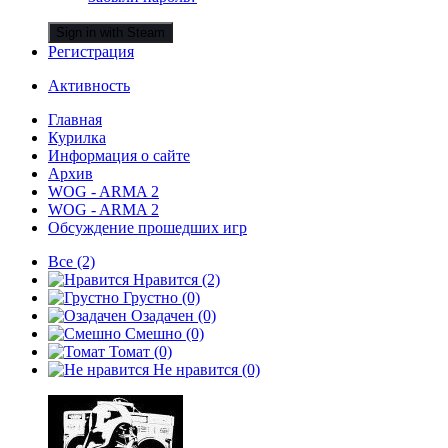
Sign in with Steam
Регистрация
Активность
Главная
Курилка
Информация о сайте
Архив
WOG - ARMA 2
WOG - ARMA 2
Обсуждение прошедших игр
Все
(2)
Нравится
(2)
Грустно
(0)
Озадачен
(0)
Смешно
(0)
Томат
(0)
Не нравится
(0)