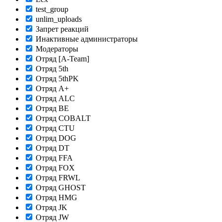
test_group
unlim_uploads
Запрет реакций
Инактивные администраторы
Модераторы
Отряд [A-Team]
Отряд 5th
Отряд 5thPK
Отряд A+
Отряд ALC
Отряд BE
Отряд COBALT
Отряд CTU
Отряд DOG
Отряд DT
Отряд FFA
Отряд FOX
Отряд FRWL
Отряд GHOST
Отряд HMG
Отряд JK
Отряд JW