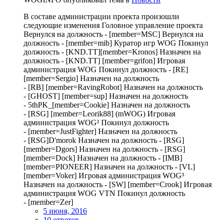
В составе администрации проекта произошли
следующие изменения Головное управление проекта
Вернулся на должность - [member=MSC] Вернулся на
должность - [member=mib] Куратор игр WOG Покинул
должность - [KND.TT][member=Kronos] Назначен на
должность - [KND.TT] [member=grifon] Игровая
администрация WOG Покинул должность - [RE]
[member=Sergio] Назначен на должность
- [RB] [member=RavingRobot] Назначен на должность
- [GHOST] [member=sup] Назначен на должность
- 5thPK_[member=Cookie] Назначен на должность
- [RSG] [member=Leorik88] (mWOG) Игровая
администрация WOG² Покинул должность
- [member=JustFighter] Назначен на должность
- [RSG]D'morok Назначен на должность - [RSG]
[member=Dgors] Назначен на должность - [RSG]
[member=Dock] Назначен на должность - [IMB]
[member=PIONEER] Назначен на должность - [VL]
[member=Voker] Игровая администрация WOG³
Назначен на должность - [SW] [member=Crook] Игровая
администрация WOG VTN Покинул должность
- [member=Zer]
5 июня, 2016
10 ответов