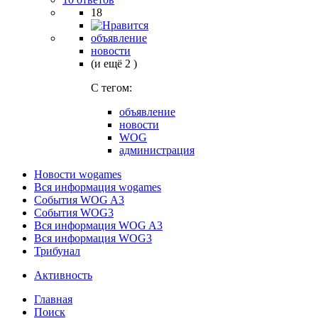
18
объявление
новости
(и ещё 2 )
C тегом:
объявление
новости
WOG
администрация
Новости wogames
Вся информация wogames
События WOG A3
События WOG3
Вся информация WOG A3
Вся информация WOG3
Трибунал
Активность
Главная
Поиск