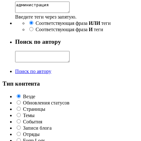
Введите теги через запятую.
Соответствующая фраза
ИЛИ
теги
Соответствующая фраза
И
теги
Поиск по автору
Поиск по автору
Тип контента
Везде
Обновления статусов
Страницы
Темы
События
Записи блога
Отряды
Form Logs