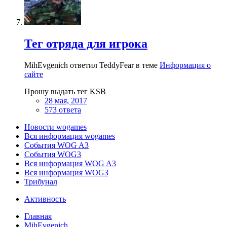
Тег отряда для игрока
MihEvgenich ответил TeddyFear в теме
Информация о
сайте
Прошу выдать тег KSB
28 мая, 2017
573 ответа
Новости wogames
Вся информация wogames
События WOG A3
События WOG3
Вся информация WOG A3
Вся информация WOG3
Трибунал
Активность
Главная
MihEvgenich