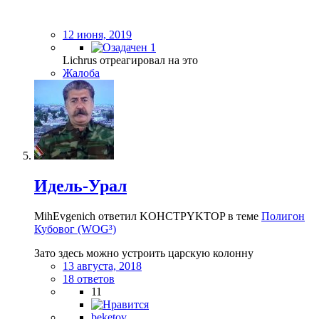
12 июня, 2019
1
Lichrus отреагировал на это
Жалоба
Идель-Урал
MihEvgenich ответил KOHCTPYKTOP в теме
Полигон
Кубовог (WOG³)
Зато здесь можно устроить царскую колонну
13 августа, 2018
18 ответов
11
beketov