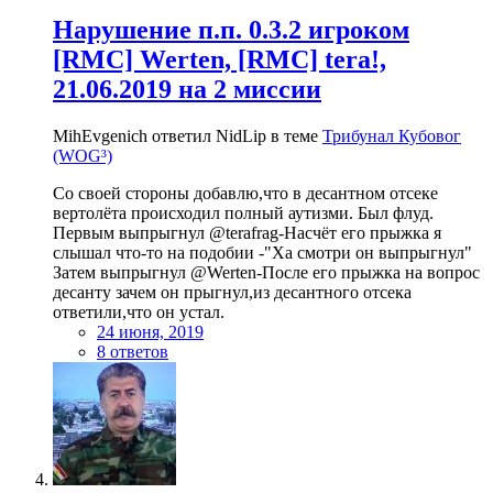
Нарушение п.п. 0.3.2 игроком
[RMC] Werten, [RMC] tera!,
21.06.2019 на 2 миссии
MihEvgenich ответил NidLip в теме
Трибунал Кубовог
(WOG³)
Со своей стороны добавлю,что в десантном отсеке
вертолёта происходил полный аутизми. Был флуд.
Первым выпрыгнул @terafrag-Насчёт его прыжка я
слышал что-то на подобии -"Ха смотри он выпрыгнул"
Затем выпрыгнул @Werten-После его прыжка на вопрос
десанту зачем он прыгнул,из десантного отсека
ответили,что он устал.
24 июня, 2019
8 ответов