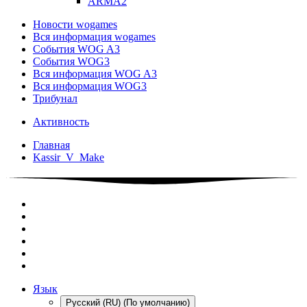
ARMA2
Новости wogames
Вся информация wogames
События WOG A3
События WOG3
Вся информация WOG A3
Вся информация WOG3
Трибунал
Активность
Главная
Kassir_V_Make
Язык
Русский (RU) (По умолчанию)