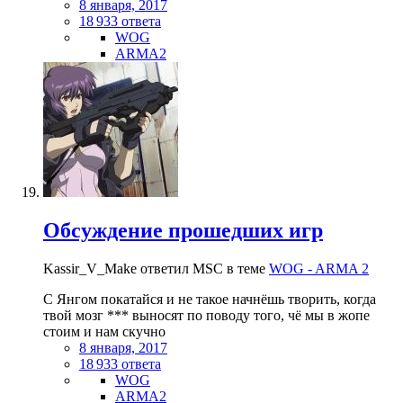
8 января, 2017
18 933 ответа
WOG
ARMA2
Обсуждение прошедших игр
Kassir_V_Make ответил MSC в теме
WOG - ARMA 2
С Янгом покатайся и не такое начнёшь творить, когда
твой мозг *** выносят по поводу того, чё мы в жопе
стоим и нам скучно
8 января, 2017
18 933 ответа
WOG
ARMA2