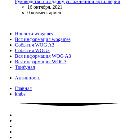
Руководство по аддону усложненной артиллерии
16 октября, 2021
0 комментариев
Новости wogames
Вся информация wogames
События WOG A3
События WOG3
Вся информация WOG A3
Вся информация WOG3
Трибунал
Активность
Главная
krabs