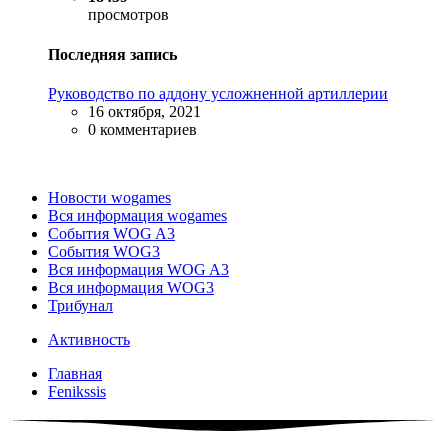
просмотров
Последняя запись
Руководство по аддону усложненной артиллерии
16 октября, 2021
0 комментариев
Новости wogames
Вся информация wogames
События WOG A3
События WOG3
Вся информация WOG A3
Вся информация WOG3
Трибунал
Активность
Главная
Fenikssis