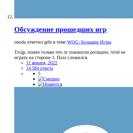
Обсуждение прошедших игр
onoda ответил grfn в теме
WOG: Большие Игры
Тл/др, понял только что лг покинули ротацию, чтоб не
играть на стороне 1. Пазл сложился.
11 января, 2022
14 584 ответа
5