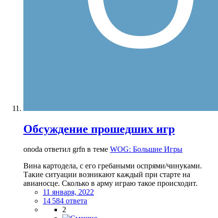
Обсуждение прошедших игр
onoda ответил grfn в теме
WOG: Большие Игры
Вина картодела, с его гребаными оспрями/чинуками.
Такие ситуации возникают каждый при старте на
авианосце. Сколько в арму играю такое происходит.
11 января, 2022
14 584 ответа
2