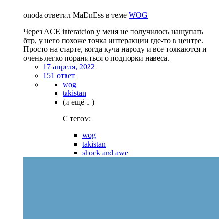
onoda ответил MaDnEss в теме
WOG
Через ACE in teratcion у меня не получилось нащупать
бтр, у него похоже точка интеракции где-то в центре.
Просто на старте, когда куча народу и все толкаются и
очень легко пораниться о подпорки навеса.
17 апреля, 2022
151 ответ
wog
takistan
(и ещё 1 )
C тегом:
wog
takistan
shock and awe