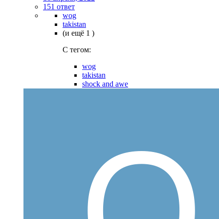
151 ответ
wog
takistan
(и ещё 1 )
C тегом:
wog
takistan
shock and awe