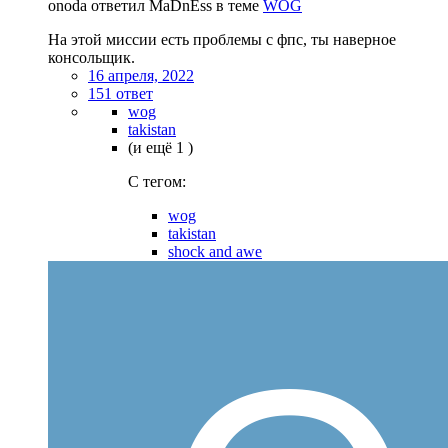
onoda ответил MaDnEss в теме
WOG
На этой миссии есть проблемы с фпс, ты наверное
консольщик.
16 апреля, 2022
151 ответ
wog
takistan
(и ещё 1 )
C тегом:
wog
takistan
shock and awe