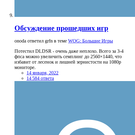
Обсуждение прошедших игр
onoda ответил grfn в теме
WOG: Большие Игры
Потестил DLDSR - очень даже неплохо. Всего за 3-4
фпса можно увеличить семплинг до 2560×1440, что
избавит от лесенок и лишней зернистости на 1080р
мониторе.
14 января, 2022
14 584 ответа