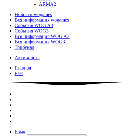
ARMA2
Новости wogames
Вся информация wogames
События WOG A3
События WOG3
Вся информация WOG A3
Вся информация WOG3
Трибунал
Активность
Главная
Eset
Язык