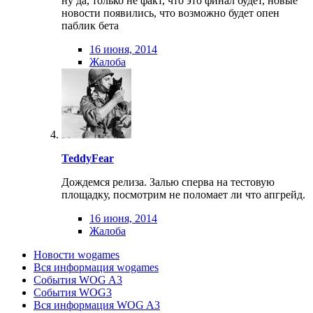
ну да, только не факт, что это финал будет, новые
новости появились, что возможно будет опен
паблик бета
16 июня, 2014
Жалоба
TeddyFear
Дождемся релиза. Залью сперва на тестовую
площадку, посмотрим не поломает ли что апгрейд.
16 июня, 2014
Жалоба
Новости wogames
Вся информация wogames
События WOG A3
События WOG3
Вся информация WOG A3