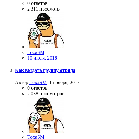
0
ответов
2 311
просмотр
ToxaSM
10 июля, 2018
Как выдать группу отряда
Автор
ToxaSM
,
1 ноября, 2017
0
ответов
2 038
просмотров
ToxaSM