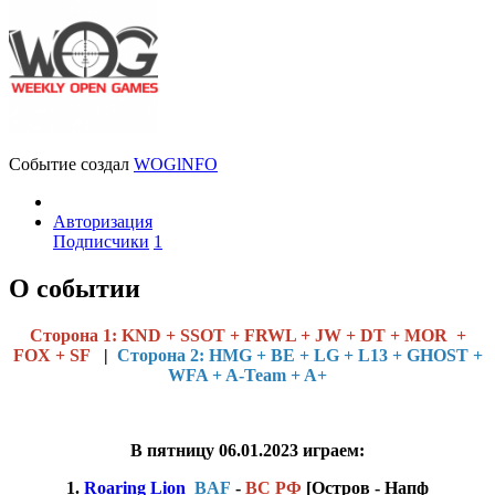
Событие создал
WOGlNFO
Авторизация
Подписчики
1
О событии
Cторона 1: KND + SSOT + FRWL + JW + DT + MOR +
FOX + SF
|
Сторона 2: HMG + BE + LG + L13 + GHOST +
WFA + A-Team + A+
В пятницу 06.01.2023 играем:
1.
Roaring Lion
BAF
-
ВС РФ
[Остров - Напф