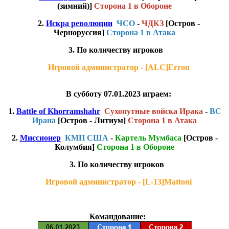
(зимний)]
Сторона 1 в Обороне
2.
Искра революции
ЧСО
-
ЧДКЗ
[Остров -
Черноруссия]
Сторона 1 в Атака
3. По количеству игроков
Игровой администратор - [ALC]Erron
В субботу 07.01.2023 играем:
1.
Battle of Khorramshahr
Сухопутные войска Ирака
-
ВС
Ирана
[Остров - Литиум]
Сторона 1 в Атака
2.
Миссионер
КМП США
-
Картель Мумбаса
[Остров -
Колумбия]
Сторона 1 в Обороне
3. По количеству игроков
Игровой администратор - [L-13]Mattoni
Командование: