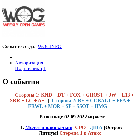
Событие создал
WOGlNFO
Авторизация
Подписчики
1
О событии
Cторона 1: KND + DT + FOX + GHOST + JW + L13 +
SRR + LG + A+
|
Сторона 2: BE + COBALT + FFA +
FRWL + MOR + SF + SSOT + HMG
В пятницу 02.09.2022 играем:
1.
Молот и наковальня
СРО
-
ДША
[Остров -
Литиум]
Сторона 1 в Атаке