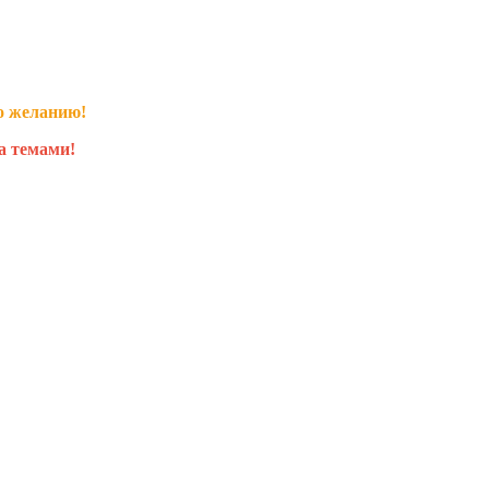
о желанию!
а темами!