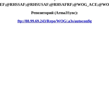
-
RHSGREF;@RHSSAF;@RHSUSAF;@RHSAFRF;@WOG_ACE;@W
Репозиторий (Arma3Synс):
ftp://88.99.69.243/Repo/WOG/.a3s/autoconfig