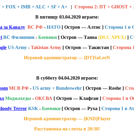
+ FOX + IMB + ALC + SF + A+
|
Сторона 2: DT + GHOST + 
В пятницу 03.04.2020 играем:
а за Кавалу
ВС РФ
-
НАТО
[ Остров — Алтис ]
Cторона 1 в 
i
ВС Филиппин
-
Боевики
[ Остров — Таноа
(DLC APEX)
]
C
gle
US Army
-
Takistan Army
[ Остров — Такистан ]
Сторона 
Игровой администратор — [DT]SaLeeN
В субботу 04.04.2020 играем:
Doom
МСВ РФ
-
US army + Bundeswehr
[ Остров — Roshe ]
Сто
ад
Моджахеды
-
ОКСВА
[ Остров — Клафган ]
Cторона 1 в О
loody Terror
KSK
-
Боевики
[ Остров — Руха ]
Сторона 1 в А
Игровой администратор — [KND]Flayer
Расстановка на слоты в 20:30!