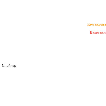
Командова
Внимание
Спойлер