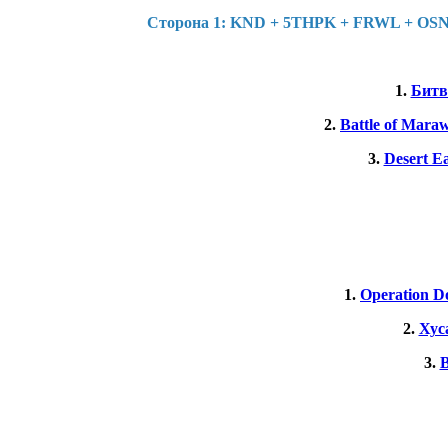
Cторона 1: KND + 5THPK + FRWL + OSN 
1.
Битв
2.
Battle of Maraw
3.
Desert Ea
1.
Operation 
2.
Хус
3.
B