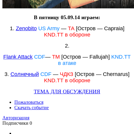
В пятницу 05.09.14 играем:
1.
Zenobito
US Army
—
ТА
[Остров —
Capraia
]
KND.TT в обороне
2.
Flank Attack
CDF
—
TM
[Остров — Fallujah]
KND.TT
в атаке
3.
Солнечный
CDF
—
ЧДКЗ
[Остров —
Chernarus
]
KND.TT в обороне
ТЕМА ДЛЯ ОБСУЖДЕНИЯ
Пожаловаться
Скачать событие
Авторизация
Подписчики
0