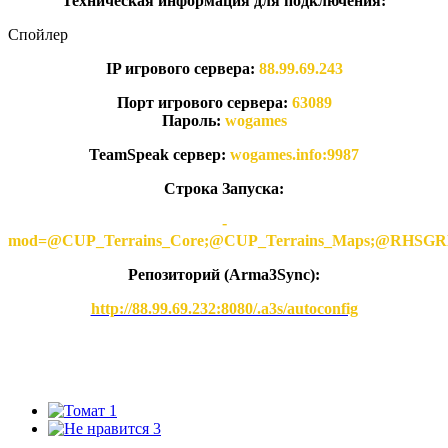
Техническая информация для подключения:
Спойлер
IP игрового сервера:
88.99.69.243
Порт игрового сервера:
63089
Пароль:
wogames
TeamSpeak сервер:
wogames.info:9987
Строка Запуска:
-
mod=@CUP_Terrains_Core;@CUP_Terrains_Maps;@
Репозиторий (Arma3Synс):
http://88.99.69.232:8080/.a3s/autoconfig
1
3