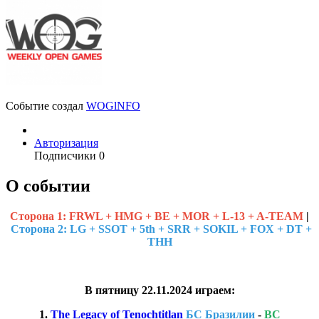
Событие создал
WOGlNFO
Авторизация
Подписчики
0
О событии
Cторона 1:
FRWL + HMG + BE + MOR + L-13 + A-TEAM
|
Сторона 2: LG + SSOT + 5th + SRR + SOKIL + FOX + DT +
ТНН
В пятницу 22.11.2024 играем:
1.
The Legacy of Tenochtitlan
БС Бразилии
-
ВС