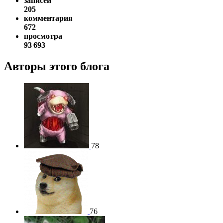
записей
205
комментария
672
просмотра
93 693
Авторы этого блога
78
76