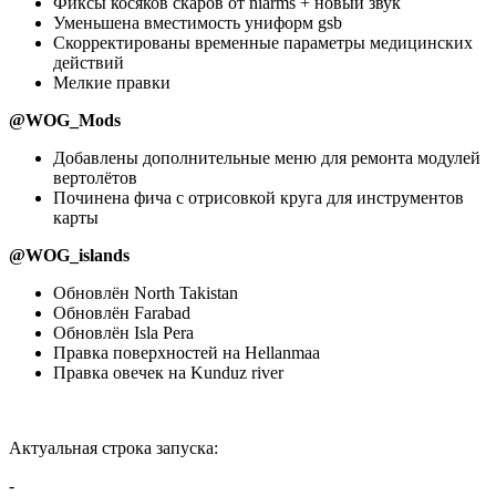
Фиксы косяков скаров от niarms + новый звук
Уменьшена вместимость униформ gsb
Скорректированы временные параметры медицинских
действий
Мелкие правки
@WOG_Mods
Добавлены дополнительные меню для ремонта модулей
вертолётов
Починена фича с отрисовкой круга для инструментов
карты
@WOG_islands
Обновлён North Takistan
Обновлён Farabad
Обновлён Isla Pera
Правка поверхностей на Hellanmaa
Правка овечек на Kunduz river
Актуальная строка запуска:
-