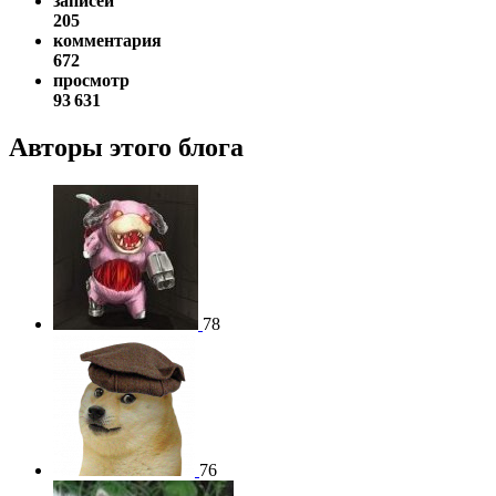
записей
205
комментария
672
просмотр
93 631
Авторы этого блога
78
76