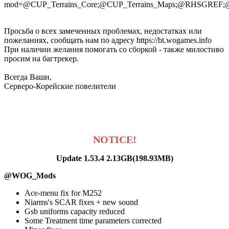
mod=@CUP_Terrains_Core;@CUP_Terrains_Maps;@RHS
Просьба о всех замеченных проблемах, недостатках или
пожеланиях, сообщать нам по адресу https://bt.wogames.info
При наличии желания помогать со сборкой - также милостиво
просим на багтрекер.
Всегда Ваши,
Серверо-Корейские повелители
NOTICE!
Update 1.53.4 2.13GB(198.93MB)
@WOG_Mods
Ace-menu fix for M252
Niarms's SCAR fixes + new sound
Gsb uniforms capacity reduced
Some Treatment time parameters corrected