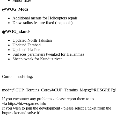
Minor fixes
@WOG_Mods
Additional menus for Helicopters repair
Draw radius feature fixed (maptools)
@WOG_islands
Updated North Takistan
Updated Farabad
Updated Isla Pera
Surfaces parameters tweaked for Hellanmaa
Sheep tweak for Kunduz river
Current modstring:
-
mod=@CUP_Terrains_Core;@CUP_Terrains_Maps;@RHS
If you encounter any problems - please report them to us
via https://bt.wogames.info
If you wish to join the development - please select a ticket from the
bugtracker and solve it!