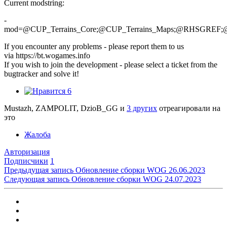
Current modstring:
-
mod=@CUP_Terrains_Core;@CUP_Terrains_Maps;@RHS
If you encounter any problems - please report them to us
via https://bt.wogames.info
If you wish to join the development - please select a ticket from the
bugtracker and solve it!
6
Mustazh, ZAMPOLIT, DzioB_GG и
3 других
отреагировали на
это
Жалоба
Авторизация
Подписчики
1
Предыдущая запись
Обновление сборки WOG 26.06.2023
Следующая запись
Обновление сборки WOG 24.07.2023