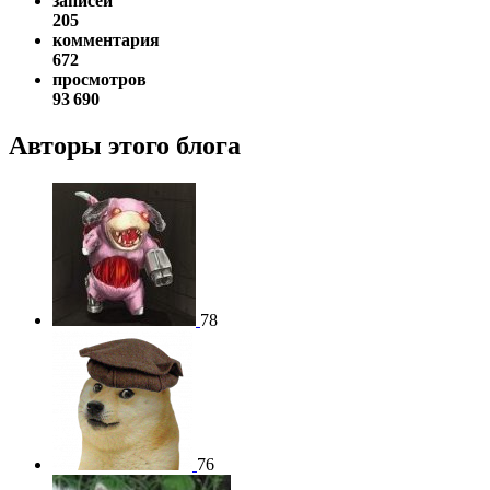
записей
205
комментария
672
просмотров
93 690
Авторы этого блога
78
76