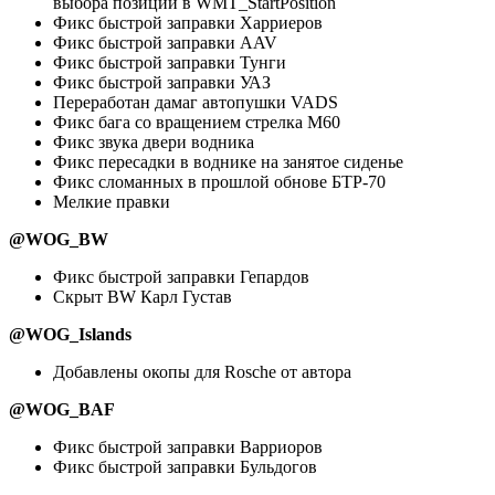
выбора позиций в WMT_StartPosition
Фикс быстрой заправки Харриеров
Фикс быстрой заправки AAV
Фикс быстрой заправки Тунги
Фикс быстрой заправки УАЗ
Переработан дамаг автопушки VADS
Фикс бага со вращением стрелка M60
Фикс звука двери водника
Фикс пересадки в воднике на занятое сиденье
Фикс сломанных в прошлой обнове БТР-70
Мелкие правки
@WOG_BW
Фикс быстрой заправки Гепардов
Скрыт BW Карл Густав
@WOG_Islands
Добавлены окопы для Rosche от автора
@WOG_BAF
Фикс быстрой заправки Варриоров
Фикс быстрой заправки Бульдогов